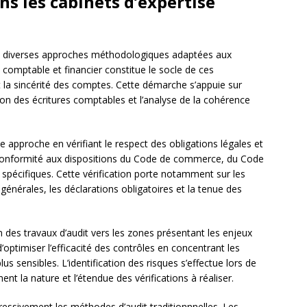
s les cabinets d’expertise
nt diverses approches méthodologiques adaptées aux
t comptable et financier constitue le socle de ces
é et la sincérité des comptes. Cette démarche s’appuie sur
ation des écritures comptables et l’analyse de la cohérence
e approche en vérifiant le respect des obligations légales et
 conformité aux dispositions du Code de commerce, du Code
s spécifiques. Cette vérification porte notamment sur les
nérales, les déclarations obligatoires et la tenue des
n des travaux d’audit vers les zones présentant les enjeux
d’optimiser l’efficacité des contrôles en concentrant les
us sensibles. L’identification des risques s’effectue lors de
ent la nature et l’étendue des vérifications à réaliser.
essivement les méthodes d’audit traditionnnelles. Les