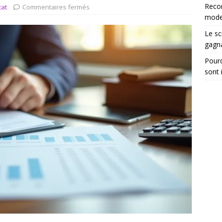
tégrer les recommandations électroniques dans vos dossiers
Reco
cat
Commentaires fermés
moder
Le sc
gagn
Pourq
sont 