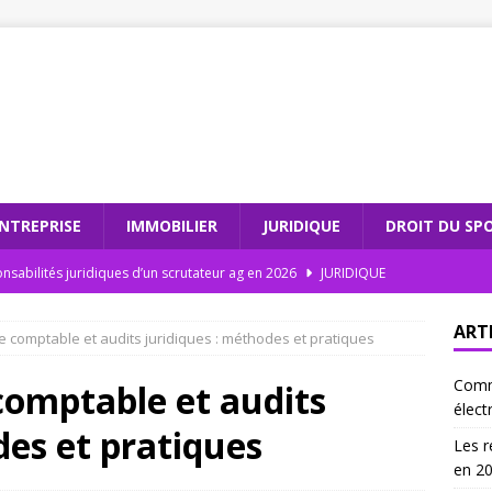
NTREPRISE
IMMOBILIER
JURIDIQUE
DROIT DU SP
nsabilités juridiques d’un scrutateur ag en 2026
JURIDIQUE
dations électroniques : comment moderniser votre cabinet
ART
e comptable et audits juridiques : méthodes et pratiques
Comm
teur ag et l’intégrité électorale : un duo gagnant
JURIDIQUE
comptable et audits
élect
 les recommandations électroniques sont incontournables en
des et pratiques
Les r
en 2