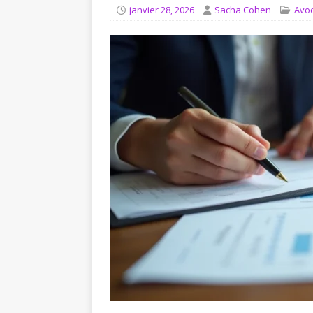
[ août 4, 2026 ]
Comment in
janvier 28, 2026
Sacha Cohen
Avo
JURIDIQUE