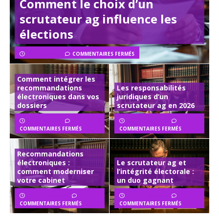
Comment le choix d’un
scrutateur ag influence les
élections
AOÛT 8, 2026
COMMENTAIRES FERMÉS
Comment intégrer les
recommandations
Les responsabilités
électroniques dans vos
juridiques d’un
dossiers
scrutateur ag en 2026
AOÛT 4, 2026
JUILLET 31, 2026
COMMENTAIRES FERMÉS
COMMENTAIRES FERMÉS
Recommandations
électroniques :
Le scrutateur ag et
comment moderniser
l’intégrité électorale :
votre cabinet
un duo gagnant
JUILLET 27, 2026
JUILLET 23, 2026
COMMENTAIRES FERMÉS
COMMENTAIRES FERMÉS