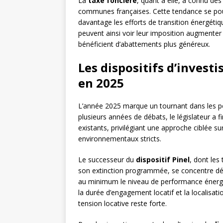
La
taxe foncière
, quant à elle, a connu d
communes françaises. Cette tendance se pour
davantage les efforts de transition énergétiqu
peuvent ainsi voir leur imposition augmenter
bénéficient d’abattements plus généreux.
Les dispositifs d’investi
en 2025
L’année 2025 marque un tournant dans les polit
plusieurs années de débats, le législateur a f
existants, privilégiant une approche ciblée s
environnementaux stricts.
Le successeur du
dispositif Pinel
, dont les
son extinction programmée, se concentre dé
au minimum le niveau de performance éner
la durée d’engagement locatif et la localisat
tension locative reste forte.