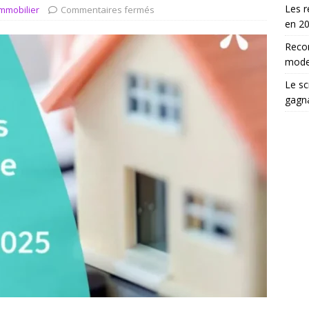
choix d’un scrutateur ag influence les élections
DROIT
Les r
Immobilier
Commentaires fermés
en 2
Reco
moder
Le sc
gagn