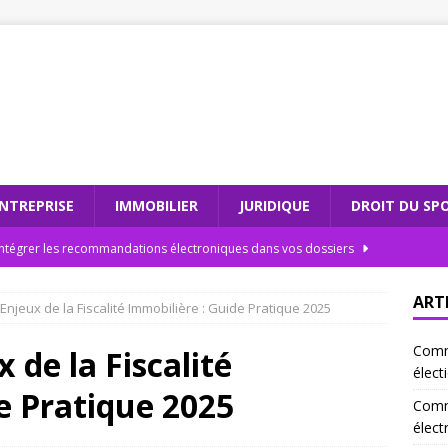
NTREPRISE
IMMOBILIER
JURIDIQUE
DROIT DU SP
tégrer les recommandations électroniques dans vos dossiers
ART
 Enjeux de la Fiscalité Immobilière : Guide Pratique 2025
nsabilités juridiques d’un scrutateur ag en 2026
JURIDIQUE
Comme
dations électroniques : comment moderniser votre cabinet
 de la Fiscalité
élect
e Pratique 2025
Comm
teur ag et l’intégrité électorale : un duo gagnant
JURIDIQUE
élect