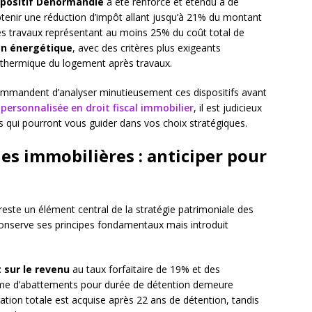
spositif Denormandie
a été renforcé et étendu à de
tenir une réduction d’impôt allant jusqu’à 21% du montant
 des travaux représentant au moins 25% du coût total de
on énergétique
, avec des critères plus exigeants
 thermique du logement après travaux.
mmandent d’analyser minutieusement ces dispositifs avant
personnalisée en droit fiscal immobilier
, il est judicieux
s qui pourront vous guider dans vos choix stratégiques.
ues immobilières : anticiper pour
reste un élément central de la stratégie patrimoniale des
 conserve ses principes fondamentaux mais introduit
 sur le revenu
au taux forfaitaire de 19% et des
me d’abattements pour durée de détention demeure
ration totale est acquise après 22 ans de détention, tandis