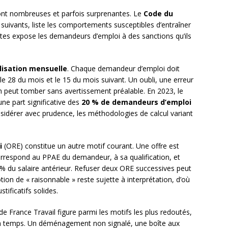
sont nombreuses et parfois surprenantes. Le
Code du
 suivants, liste les comportements susceptibles d’entraîner
tes expose les demandeurs d’emploi à des sanctions qu’ils
lisation mensuelle
. Chaque demandeur d’emploi doit
 le 28 du mois et le 15 du mois suivant. Un oubli, une erreur
on peut tomber sans avertissement préalable. En 2023, le
une part significative des
20 % de demandeurs d’emploi
onsidérer avec prudence, les méthodologies de calcul variant
i
(ORE) constitue un autre motif courant. Une offre est
rrespond au PPAE du demandeur, à sa qualification, et
% du salaire antérieur. Refuser deux ORE successives peut
ion de « raisonnable » reste sujette à interprétation, d’où
tificatifs solides.
de France Travail figure parmi les motifs les plus redoutés,
s à temps. Un déménagement non signalé, une boîte aux