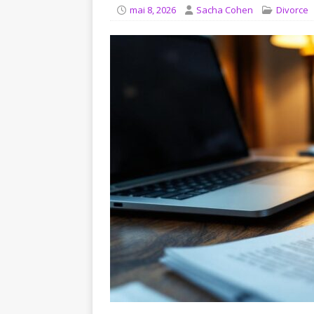
[ août 4, 2026 ]
Comment in
mai 8, 2026
Sacha Cohen
Divorce
JURIDIQUE