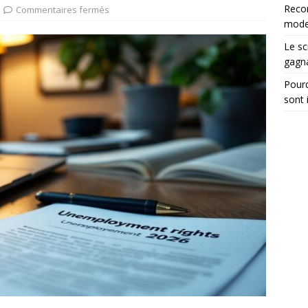
tégrer les recommandations électroniques dans vos dossiers
Reco
Commentaires fermés
moder
Le sc
gagn
Pourq
sont 