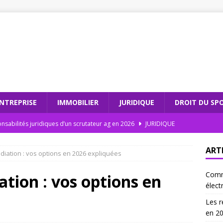
NTREPRISE
IMMOBILIER
JURIDIQUE
DROIT DU SP
nsabilités juridiques d’un scrutateur ag en 2026
JURIDIQUE
dations électroniques : comment moderniser votre cabinet
ART
adiation : vos options en 2026 expliquées
Comm
teur ag et l’intégrité électorale : un duo gagnant
JURIDIQUE
ation : vos options en
élect
 les recommandations électroniques sont incontournables en
Les r
en 2