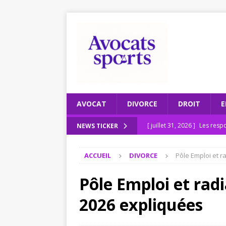
AVOCAT
DIVORCE
DROIT
E
[ juillet 31, 2026 ]
Les respo
NEWS TICKER
[ juillet 27, 2026 ]
Recomman
ACCUEIL
DIVORCE
Pôle Emploi et r
ENTREPRISE
[ juillet 23, 2026 ]
Le scruta
Pôle Emploi et radi
[ juillet 19, 2026 ]
Pourquoi
2026 expliquées
2026
JURIDIQUE