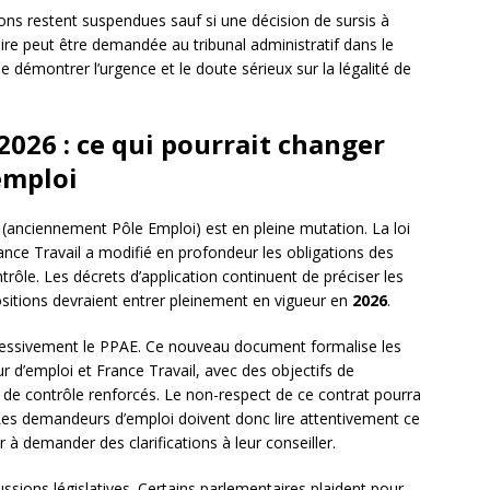
ions restent suspendues sauf si une décision de sursis à
re peut être demandée au tribunal administratif dans le
e démontrer l’urgence et le doute sérieux sur la légalité de
026 : ce qui pourrait changer
emploi
(anciennement Pôle Emploi) est en pleine mutation. La loi
nce Travail a modifié en profondeur les obligations des
rôle. Les décrets d’application continuent de préciser les
ositions devraient entrer pleinement en vigueur en
2026
.
essivement le PPAE. Ce nouveau document formalise les
d’emploi et France Travail, avec des objectifs de
s de contrôle renforcés. Le non-respect de ce contrat pourra
 Les demandeurs d’emploi doivent donc lire attentivement ce
 à demander des clarifications à leur conseiller.
cussions législatives. Certains parlementaires plaident pour