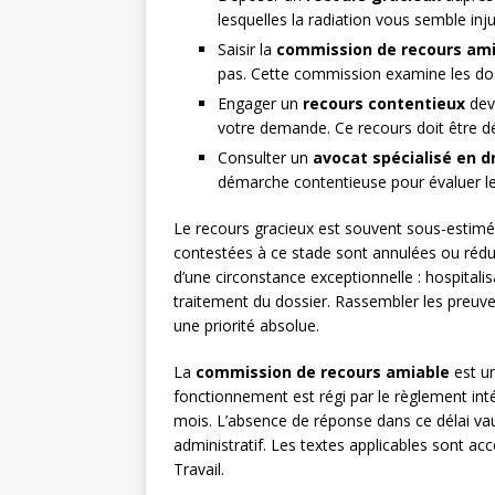
lesquelles la radiation vous semble injus
Saisir la
commission de recours am
pas. Cette commission examine les dossi
Engager un
recours contentieux
dev
votre demande. Ce recours doit être dé
Consulter un
avocat spécialisé en d
démarche contentieuse pour évaluer le
Le recours gracieux est souvent sous-estimé.
contestées à ce stade sont annulées ou réd
d’une circonstance exceptionnelle : hospital
traitement du dossier. Rassembler les preuves
une priorité absolue.
La
commission de recours amiable
est un
fonctionnement est régi par le règlement inté
mois. L’absence de réponse dans ce délai vaut 
administratif. Les textes applicables sont ac
Travail.