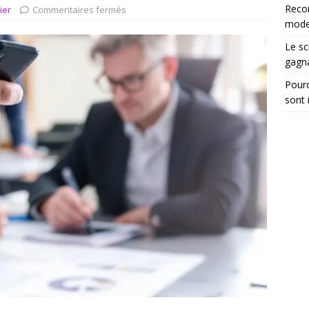
tégrer les recommandations électroniques dans vos dossiers
Reco
ier
Commentaires fermés
moder
Le sc
gagn
Pourq
sont 