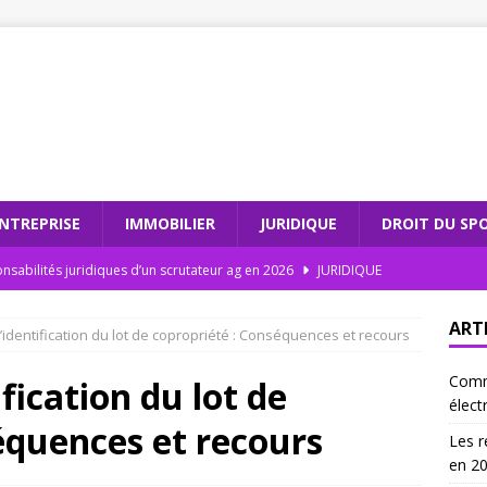
NTREPRISE
IMMOBILIER
JURIDIQUE
DROIT DU SP
nsabilités juridiques d’un scrutateur ag en 2026
JURIDIQUE
dations électroniques : comment moderniser votre cabinet
ART
’identification du lot de copropriété : Conséquences et recours
Comm
teur ag et l’intégrité électorale : un duo gagnant
JURIDIQUE
ification du lot de
élect
 les recommandations électroniques sont incontournables en
équences et recours
Les r
en 2