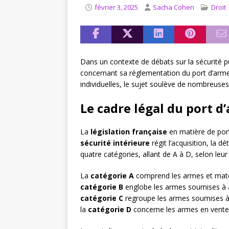
[ août 4, 2026 ]
Comment in
février 3, 2025
Sacha Cohen
Droit
JURIDIQUE
Dans un contexte de débats sur la sécurité pu
concernant sa réglementation du port d’armes
individuelles, le sujet soulève de nombreuse
Le cadre légal du port d
La
législation française
en matière de port
sécurité intérieure
régit l’acquisition, la d
quatre catégories, allant de A à D, selon leur
La
catégorie A
comprend les armes et matérie
catégorie B
englobe les armes soumises à au
catégorie C
regroupe les armes soumises à d
la
catégorie D
concerne les armes en vente