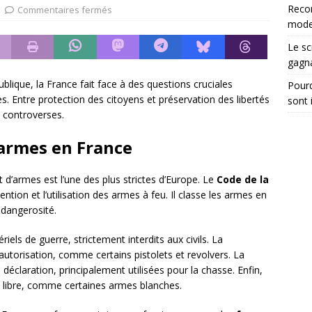
tégrer les recommandations électroniques dans vos dossiers
Reco
Commentaires fermés
moder
Le sc
gagn
blique, la France fait face à des questions cruciales
Pourq
. Entre protection des citoyens et préservation des libertés
sont 
s controverses.
’armes en France
 d’armes est l’une des plus strictes d’Europe. Le
Code de la
étention et l’utilisation des armes à feu. Il classe les armes en
 dangerosité.
ls de guerre, strictement interdits aux civils. La
torisation, comme certains pistolets et revolvers. La
éclaration, principalement utilisées pour la chasse. Enfin,
 libre, comme certaines armes blanches.