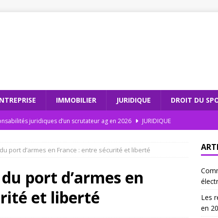
NTREPRISE
IMMOBILIER
JURIDIQUE
DROIT DU SP
nsabilités juridiques d’un scrutateur ag en 2026
JURIDIQUE
dations électroniques : comment moderniser votre cabinet
ART
u port d’armes en France : entre sécurité et liberté
Comm
teur ag et l’intégrité électorale : un duo gagnant
JURIDIQUE
 du port d’armes en
élect
 les recommandations électroniques sont incontournables en
rité et liberté
Les r
en 2