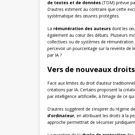
de textes et de données
(TDM) prévue pa
D’autres estiment au contraire que cette exce
systématique des œuvres protégées.
La
rémunération des auteurs
dont les œuv
également au cœur des débats. Plusieurs mo
collectives ou de systèmes de rémunération f
percevoir un pourcentage sur la revente de l
par IA ?
Vers de nouveaux droits 
Face aux limites du droit d’auteur traditionn
créations par IA. Certains proposent la créat
par intelligence artificielle, à l’image de ce 
D’autres suggèrent de s’inspirer du régime d
d’ordinateur
, en attribuant les droits à la p
approche permettrait de sécuriser juridiquem
La question de la
durée de protection
des 