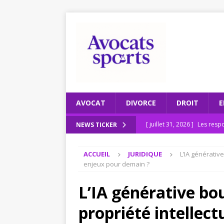
AVOCAT
DIVORCE
DROIT
E
[ juillet 31, 2026 ]
Les respo
NEWS TICKER
[ juillet 27, 2026 ]
Recomman
ACCUEIL
JURIDIQUE
L’IA générative
ENTREPRISE
enjeux pour demain ?
[ juillet 23, 2026 ]
Le scruta
L’IA générative bou
[ juillet 19, 2026 ]
Pourquoi
propriété intellect
2026
JURIDIQUE