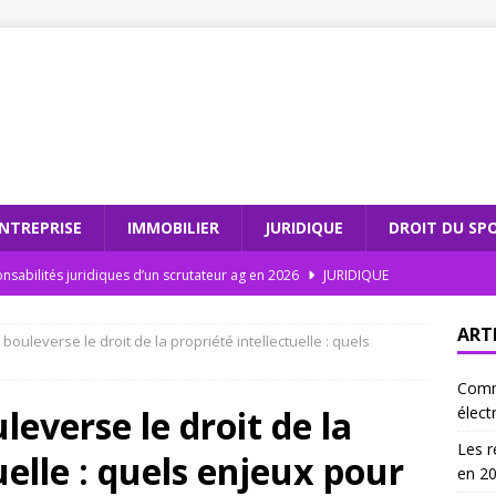
NTREPRISE
IMMOBILIER
JURIDIQUE
DROIT DU SP
nsabilités juridiques d’un scrutateur ag en 2026
JURIDIQUE
dations électroniques : comment moderniser votre cabinet
ART
 bouleverse le droit de la propriété intellectuelle : quels
Comm
teur ag et l’intégrité électorale : un duo gagnant
JURIDIQUE
leverse le droit de la
élect
 les recommandations électroniques sont incontournables en
Les r
uelle : quels enjeux pour
en 2