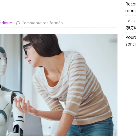
tégrer les recommandations électroniques dans vos dossiers
Reco
moder
Le sc
ridique
Commentaires fermés
gagn
Pourq
sont 