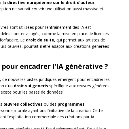
r la
directive européenne sur le droit d’auteur
.
ption ne saurait couvrir une utilisation aussi massive et
res sont utilisées pour l’entraînement des IA est
dèles sont envisagés, comme la mise en place de licences
orfaitaire. Le
droit de suite
, qui permet aux artistes de
eurs œuvres, pourrait-il être adapté aux créations générées
pour encadrer l’IA générative ?
el, de nouvelles pistes juridiques émergent pour encadrer les
ion d’un
droit sui generis
spécifique aux œuvres générées
qui existe pour les bases de données.
es
œuvres collectives
ou des
programmes
ersonne morale ayant pris l’initiative de la création. Cette
ent l’exploitation commerciale des créations par IA.
œuvres générées par IA fait également débat. Faut-il leur