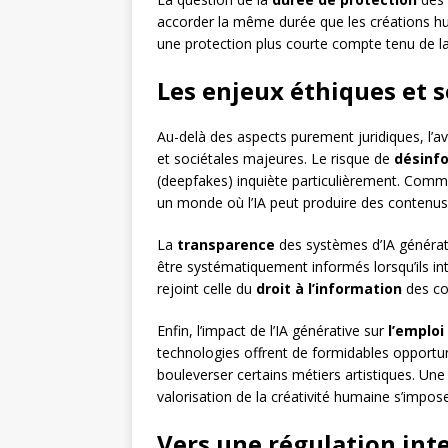
accorder la même durée que les créations hu
une protection plus courte compte tenu de la r
Les enjeux éthiques et s
Au-delà des aspects purement juridiques, l’a
et sociétales majeures. Le risque de
désinf
(deepfakes) inquiète particulièrement. Comment
un monde où l’IA peut produire des contenus
La
transparence
des systèmes d’IA générativ
être systématiquement informés lorsqu’ils in
rejoint celle du
droit à l’information
des co
Enfin, l’impact de l’IA générative sur
l’emploi
technologies offrent de formidables opportuni
bouleverser certains métiers artistiques. Un
valorisation de la créativité humaine s’impose
Vers une régulation inte