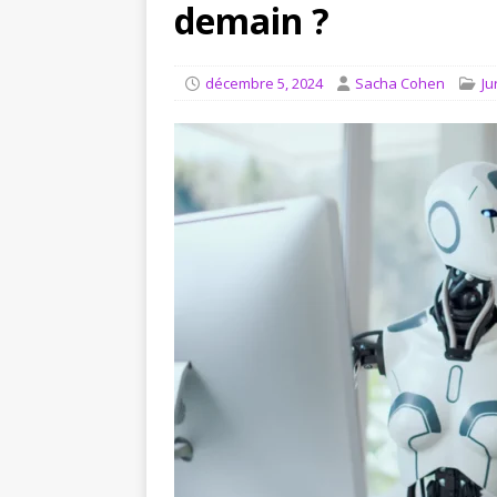
[ août 4, 2026 ]
Comment in
demain ?
JURIDIQUE
décembre 5, 2024
Sacha Cohen
Ju