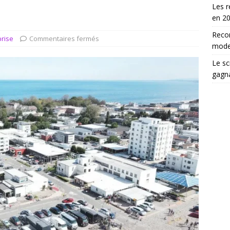
choix d’un scrutateur ag influence les élections
DROIT
Les r
en 2
Reco
prise
Commentaires fermés
moder
Le sc
gagn