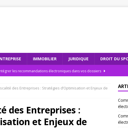
NTREPRISE
IMMOBILIER
JURIDIQUE
DROIT DU SP
tégrer les recommandations électroniques dans vos dossiers
ART
Fiscalité des Entreprises : Stratégies d’Optimisation et Enjeux de
nsabilités juridiques d’un scrutateur ag en 2026
JURIDIQUE
Comme
dations électroniques : comment moderniser votre cabinet
té des Entreprises :
élect
Comm
isation et Enjeux de
teur ag et l’intégrité électorale : un duo gagnant
JURIDIQUE
élect