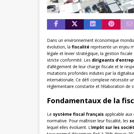
Dans un environnement économique mondialis
évolution, la
fiscalité
représente un enjeu m
légale et levier stratégique, la gestion fisc
stricte conformité. Les
dirigeants d’entrep
d’allègement de leur charge fiscale et le res
mutations profondes induites par la digitalis
internationale. Ce défi complexe nécessite 
réglementaire constante et l’élaboration de s
Fondamentaux de la fisc
Le
système fiscal français
applicable aux 
normative. Pour maîtriser leur fiscalité, les
s
lequel elles évoluent. L’
impôt sur les sociét
taux normal désormais fixé à 25% depuis 2022