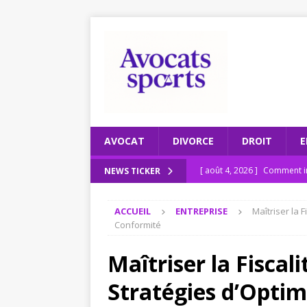
AVOCAT
DIVORCE
DROIT
E
[ août 4, 2026 ]
Comment in
NEWS TICKER
JURIDIQUE
ACCUEIL
ENTREPRISE
Maîtriser la 
[ juillet 31, 2026 ]
Les respo
Conformité
[ juillet 27, 2026 ]
Recomman
Maîtriser la Fiscali
ENTREPRISE
Stratégies d’Optim
[ juillet 23, 2026 ]
Le scruta