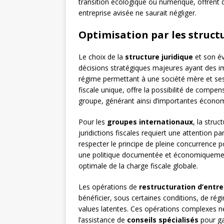
transition écologique ou numérique, offrent 
entreprise avisée ne saurait négliger.
Optimisation par les struct
Le choix de la
structure juridique
et son év
décisions stratégiques majeures ayant des imp
régime permettant à une société mère et ses
fiscale unique, offre la possibilité de compen
groupe, générant ainsi d’importantes économ
Pour les
groupes internationaux
, la struc
juridictions fiscales requiert une attention part
respecter le principe de pleine concurrence po
une politique documentée et économiquement
optimale de la charge fiscale globale.
Les opérations de
restructuration d’entre
bénéficier, sous certaines conditions, de rég
values latentes. Ces opérations complexes n
l’assistance de
conseils spécialisés
pour ga