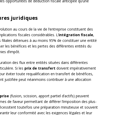
des opportunités de déduction fiscale anticipée qu’une
ures juridiques
olution au cours de la vie de l’entreprise constituent des
lications fiscales considérables. L’
intégration fiscale
,
 filiales détenues à au moins 95% de constituer une entité
ser les bénéfices et les pertes des différentes entités du
ies d’impôt.
turation des flux entre entités situées dans différentes
iculière. Si les
prix de transfert
doivent impérativement
ur éviter toute requalification en transfert de bénéfices,
 justifiée peut néanmoins contribuer à une allocation
prise
(fusion, scission, apport partiel d’actifs) peuvent
imes de faveur permettant de différer l’imposition des plus-
écessitent toutefois une préparation minutieuse et souvent
rantir leur conformité avec les exigences légales et leur