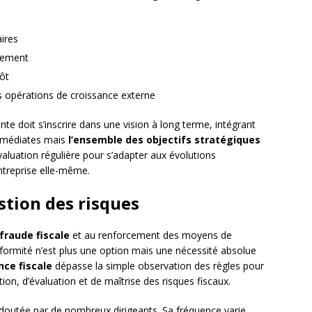
aires
ssement
pôt
es opérations de croissance externe
nte doit s’inscrire dans une vision à long terme, intégrant
immédiates mais
l’ensemble des objectifs stratégiques
réévaluation régulière pour s’adapter aux évolutions
ntreprise elle-même.
stion des risques
 fraude fiscale
et au renforcement des moyens de
nformité n’est plus une option mais une nécessité absolue
ce fiscale
dépasse la simple observation des règles pour
ion, d’évaluation et de maîtrise des risques fiscaux.
doutée par de nombreux dirigeants. Sa fréquence varie