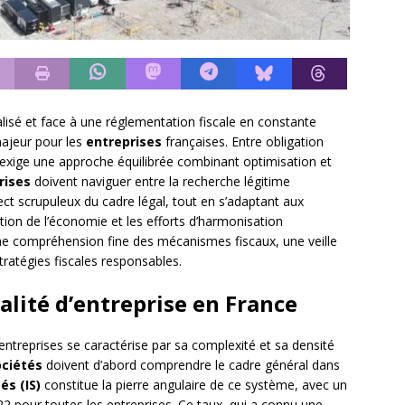
é et face à une réglementation fiscale en constante
ajeur pour les
entreprises
françaises. Entre obligation
ale exige une approche équilibrée combinant optimisation et
rises
doivent naviguer entre la recherche légitime
pect scrupuleux du cadre légal, tout en s’adaptant aux
ation de l’économie et les efforts d’harmonisation
une compréhension fine des mécanismes fiscaux, une veille
tratégies fiscales responsables.
alité d’entreprise en France
entreprises se caractérise par sa complexité et sa densité
ociétés
doivent d’abord comprendre le cadre général dans
és (IS)
constitue la pierre angulaire de ce système, avec un
 pour toutes les entreprises. Ce taux, qui a connu une