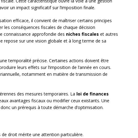
 fiscale. Cette caractéristique ouvre la voie à une gestion
oir un impact significatif sur l’imposition finale.
tion efficace, il convient de maîtriser certains principes
er les conséquences fiscales de chaque décision
ne connaissance approfondie des
niches fiscales
et autres
ncipe repose sur une vision globale et à long terme de sa
 une temporalité précise. Certaines actions doivent être
 produire leurs effets sur l’imposition de l’année en cours.
luriannuelle, notamment en matière de transmission de
fs pérennes des mesures temporaires. La
loi de finances
aux avantages fiscaux ou modifier ceux existants. Une
itue donc un prérequis à toute démarche d’optimisation.
 de droit mérite une attention particulière.