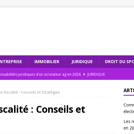
NTREPRISE
IMMOBILIER
JURIDIQUE
DROIT DU SP
nsabilités juridiques d’un scrutateur ag en 2026
JURIDIQUE
dations électroniques : comment moderniser votre cabinet
ART
 Fiscalité : Conseils et Stratégies
Comm
teur ag et l’intégrité électorale : un duo gagnant
JURIDIQUE
calité : Conseils et
élect
 les recommandations électroniques sont incontournables en
Les r
en 2