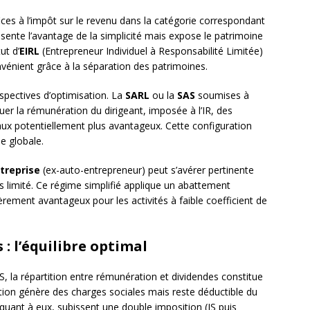
es à l’impôt sur le revenu dans la catégorie correspondant
ésente l’avantage de la simplicité mais expose le patrimoine
ut d’
EIRL
(Entrepreneur Individuel à Responsabilité Limitée)
vénient grâce à la séparation des patrimoines.
spectives d’optimisation. La
SARL
ou la
SAS
soumises à
guer la rémunération du dirigeant, imposée à l’IR, des
 taux potentiellement plus avantageux. Cette configuration
le globale.
treprise
(ex-auto-entrepreneur) peut s’avérer pertinente
res limité. Ce régime simplifié applique un abattement
lièrement avantageux pour les activités à faible coefficient de
: l’équilibre optimal
S, la répartition entre rémunération et dividendes constitue
tion génère des charges sociales mais reste déductible du
s, quant à eux, subissent une double imposition (IS puis