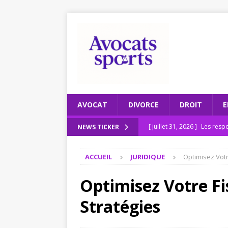
AVOCAT
DIVORCE
DROIT
E
[ juillet 31, 2026 ]
Les respo
NEWS TICKER
[ juillet 27, 2026 ]
Recomman
ACCUEIL
JURIDIQUE
Optimisez Votre
ENTREPRISE
[ juillet 23, 2026 ]
Le scruta
Optimisez Votre Fis
[ juillet 19, 2026 ]
Pourquoi
Stratégies
2026
JURIDIQUE