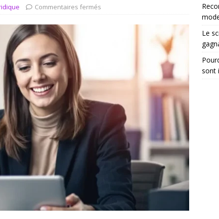
tégrer les recommandations électroniques dans vos dossiers
Reco
ridique
Commentaires fermés
moder
Le sc
gagn
Pourq
sont 