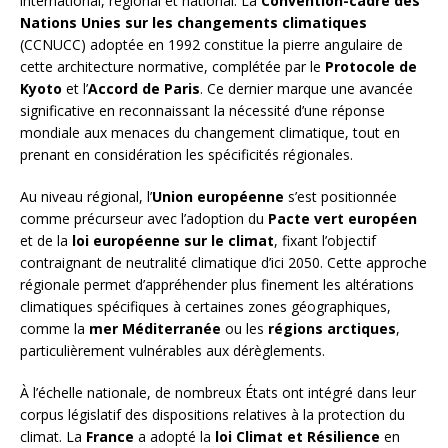
international, régional et national. La
Convention-cadre des
Nations Unies sur les changements climatiques
(CCNUCC) adoptée en 1992 constitue la pierre angulaire de
cette architecture normative, complétée par le
Protocole de
Kyoto
et l’
Accord de Paris
. Ce dernier marque une avancée
significative en reconnaissant la nécessité d’une réponse
mondiale aux menaces du changement climatique, tout en
prenant en considération les spécificités régionales.
Au niveau régional, l’
Union européenne
s’est positionnée
comme précurseur avec l’adoption du
Pacte vert européen
et de la
loi européenne sur le climat
, fixant l’objectif
contraignant de neutralité climatique d’ici 2050. Cette approche
régionale permet d’appréhender plus finement les altérations
climatiques spécifiques à certaines zones géographiques,
comme la
mer Méditerranée
ou les
régions arctiques
,
particulièrement vulnérables aux dérèglements.
À l’échelle nationale, de nombreux États ont intégré dans leur
corpus législatif des dispositions relatives à la protection du
climat. La
France
a adopté la
loi Climat et Résilience
en