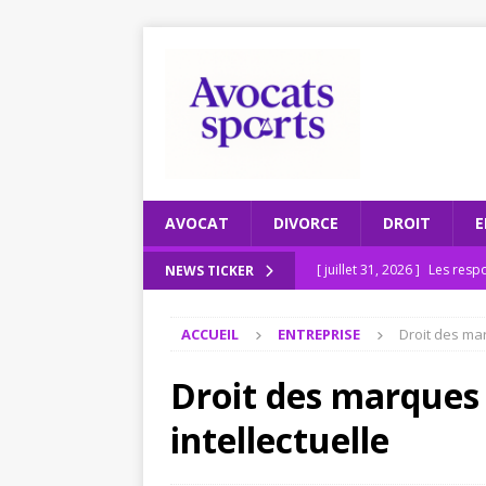
AVOCAT
DIVORCE
DROIT
E
[ juillet 31, 2026 ]
Les respo
NEWS TICKER
[ juillet 27, 2026 ]
Recomman
ACCUEIL
ENTREPRISE
Droit des mar
ENTREPRISE
[ juillet 23, 2026 ]
Le scruta
Droit des marques 
[ juillet 19, 2026 ]
Pourquoi
intellectuelle
2026
JURIDIQUE