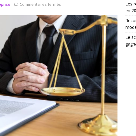
choix d’un scrutateur ag influence les élections
DROIT
Les r
eprise
Commentaires fermés
en 2
Reco
moder
Le sc
gagn