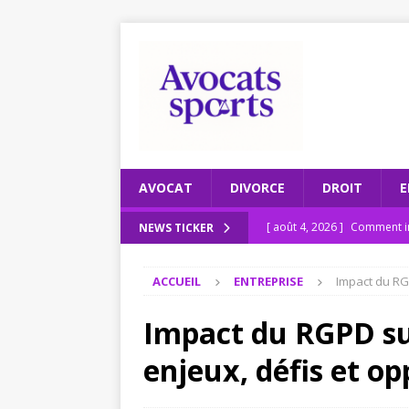
AVOCAT
DIVORCE
DROIT
E
[ août 4, 2026 ]
Comment in
NEWS TICKER
JURIDIQUE
ACCUEIL
ENTREPRISE
Impact du RGP
[ juillet 31, 2026 ]
Les respo
[ juillet 27, 2026 ]
Recomman
Impact du RGPD sur
ENTREPRISE
enjeux, défis et o
[ juillet 23, 2026 ]
Le scruta