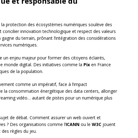
ue et responsable du
s, la protection des écosystèmes numériques soulève des
oncilier innovation technologique et respect des valeurs
n
gagne du terrain, prônant l’intégration des considérations
ervices numériques.
un enjeu majeur pour former des citoyens éclairés,
le monde digital. Des initiatives comme la
Pix
en France
ues de la population.
vement comme un impératif, face à l’impact
re la consommation énergétique des data centers, allonger
streaming vidéo… autant de pistes pour un numérique plus
sujet de débat. Comment assurer un web ouvert et
ives ? Des organisations comme l’
ICANN
ou le
W3C
jouent
t des règles du jeu.