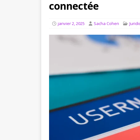
[ août 4, 2026 ]
Comment in
connectée
JURIDIQUE
janvier 2, 2025
Sacha Cohen
Jurid