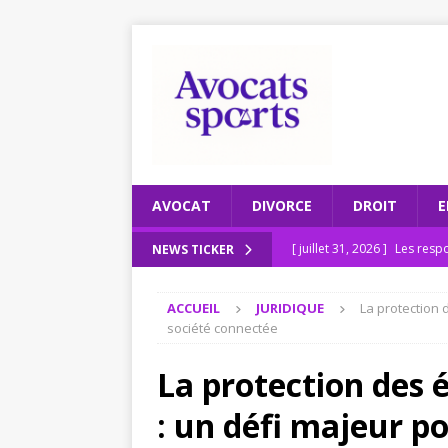
AVOCAT
DIVORCE
DROIT
E
[ juillet 31, 2026 ]
Les respo
NEWS TICKER
[ juillet 27, 2026 ]
Recomman
ACCUEIL
JURIDIQUE
La protection
ENTREPRISE
société connectée
[ juillet 23, 2026 ]
Le scruta
La protection des
[ juillet 19, 2026 ]
Pourquoi
: un défi majeur p
2026
JURIDIQUE