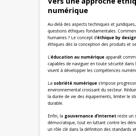
Vers une approche éthiq
numérique
Au-delà des aspects techniques et juridique
questions éthiques fondamentales. Comment c
humaines ? Le concept d’
éthique by desig
éthiques dès la conception des produits et s
L’
éducation au numérique
apparaît comme 
capables de naviguer en toute sécurité dans 
visent à développer les compétences numériq
La
sobriété numérique
s’impose progressi
environnemental croissant du secteur. Rédui
la durée de vie des équipements, limiter le 
durable.
Enfin, la
gouvernance d’Internet
reste un 
démocratique, tout en luttant contre les dér
un rôle clé dans la définition des standards e