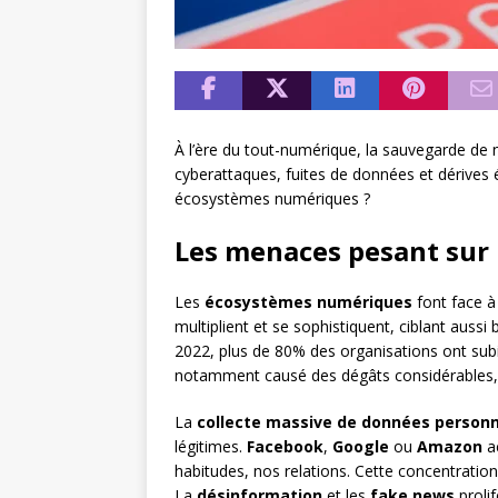
À l’ère du tout-numérique, la sauvegarde de 
cyberattaques, fuites de données et dérive
écosystèmes numériques ?
Les menaces pesant sur
Les
écosystèmes numériques
font face à
multiplient et se sophistiquent, ciblant aussi b
2022, plus de 80% des organisations ont sub
notamment causé des dégâts considérables, pa
La
collecte massive de données personn
légitimes.
Facebook
,
Google
ou
Amazon
ac
habitudes, nos relations. Cette concentratio
La
désinformation
et les
fake news
prolif