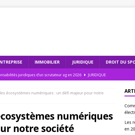
NTREPRISE
IMMOBILIER
JURIDIQUE
DROIT DU SP
nsabilités juridiques d’un scrutateur ag en 2026
JURIDIQUE
dations électroniques : comment moderniser votre cabinet
ART
 des écosystèmes numériques : un défi majeur pour notre
Comm
teur ag et l’intégrité électorale : un duo gagnant
JURIDIQUE
 écosystèmes numériques
élect
 les recommandations électroniques sont incontournables en
Les r
our notre société
en 2