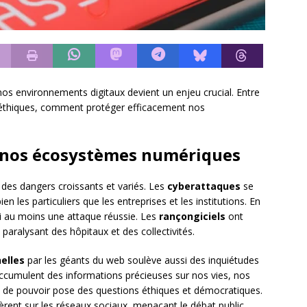
nos environnements digitaux devient un enjeu crucial. Entre
s éthiques, comment protéger efficacement nos
 nos écosystèmes numériques
 des dangers croissants et variés. Les
cyberattaques
se
ien les particuliers que les entreprises et les institutions. En
i au moins une attaque réussie. Les
rançongiciels
ont
ralysant des hôpitaux et des collectivités.
elles
par les géants du web soulève aussi des inquiétudes
cumulent des informations précieuses sur nos vies, nos
n de pouvoir pose des questions éthiques et démocratiques.
èrent sur les réseaux sociaux, menaçant le débat public.