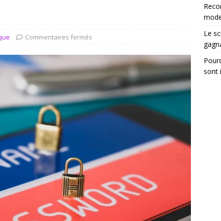
tégrer les recommandations électroniques dans vos dossiers
Reco
moder
Le sc
ique
Commentaires fermés
gagn
Pourq
sont 