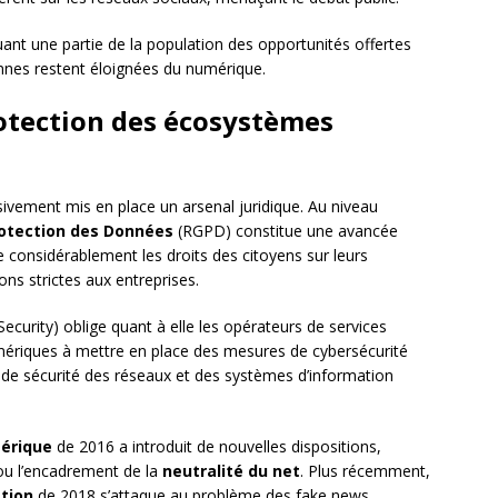
uant une partie de la population des opportunités offertes
sonnes restent éloignées du numérique.
rotection des écosystèmes
ssivement mis en place un arsenal juridique. Au niveau
rotection des Données
(RGPD) constitue une avancée
e considérablement les droits des citoyens sur leurs
ns strictes aux entreprises.
curity) oblige quant à elle les opérateurs de services
umériques à mettre en place des mesures de cybersécurité
é de sécurité des réseaux et des systèmes d’information
mérique
de 2016 a introduit de nouvelles dispositions,
 ou l’encadrement de la
neutralité du net
. Plus récemment,
ation
de 2018 s’attaque au problème des fake news,