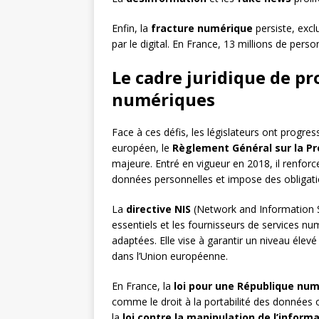
Enfin, la
fracture numérique
persiste, excl
par le digital. En France, 13 millions de per
Le cadre juridique de p
numériques
Face à ces défis, les législateurs ont progre
européen, le
Règlement Général sur la P
majeure. Entré en vigueur en 2018, il renforc
données personnelles et impose des obligatio
La
directive NIS
(Network and Information Se
essentiels et les fournisseurs de services n
adaptées. Elle vise à garantir un niveau élev
dans l’Union européenne.
En France, la
loi pour une République nu
comme le droit à la portabilité des données
la
loi contre la manipulation de l’inform