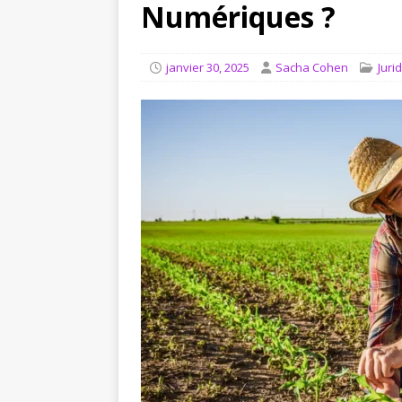
[ août 4, 2026 ]
Comment in
Numériques ?
JURIDIQUE
janvier 30, 2025
Sacha Cohen
Juri