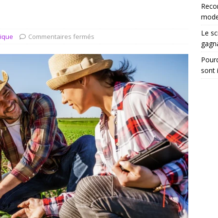
tégrer les recommandations électroniques dans vos dossiers
Reco
moder
Le sc
dique
Commentaires fermés
gagn
Pourq
sont 