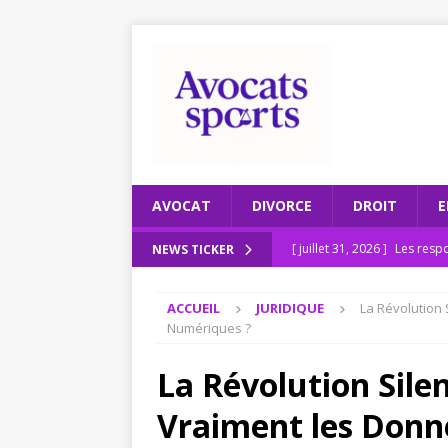
AVOCAT
DIVORCE
DROIT
E
[ juillet 31, 2026 ]
Les respo
NEWS TICKER
[ juillet 27, 2026 ]
Recomman
ACCUEIL
JURIDIQUE
La Révolution 
ENTREPRISE
Numériques ?
[ juillet 23, 2026 ]
Le scruta
La Révolution Sile
[ juillet 19, 2026 ]
Pourquoi
Vraiment les Donn
2026
JURIDIQUE