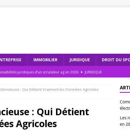
NTREPRISE
IMMOBILIER
JURIDIQUE
DROIT DU SP
nsabilités juridiques d’un scrutateur ag en 2026
JURIDIQUE
dations électroniques : comment moderniser votre cabinet
ART
Silencieuse : Qui Détient Vraiment les Données Agricoles
Comm
teur ag et l’intégrité électorale : un duo gagnant
JURIDIQUE
ncieuse : Qui Détient
élect
 les recommandations électroniques sont incontournables en
Les r
ées Agricoles
en 2