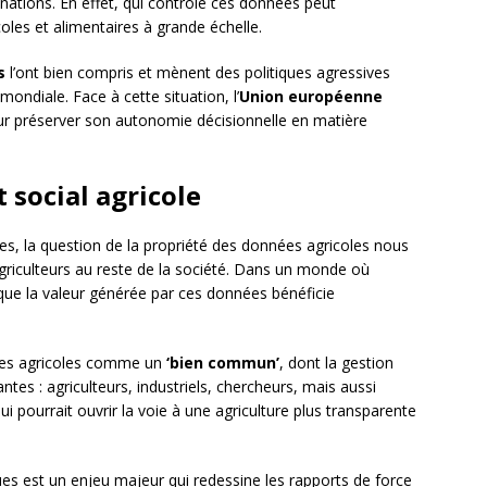
nations. En effet, qui contrôle ces données peut
coles et alimentaires à grande échelle.
s
l’ont bien compris et mènent des politiques agressives
mondiale. Face à cette situation, l’
Union européenne
ur préserver son autonomie décisionnelle en matière
 social agricole
s, la question de la propriété des données agricoles nous
s agriculteurs au reste de la société. Dans un monde où
que la valeur générée par ces données bénéficie
nées agricoles comme un
‘bien commun’
, dont la gestion
ntes : agriculteurs, industriels, chercheurs, mais aussi
pourrait ouvrir la voie à une agriculture plus transparente
es est un enjeu majeur qui redessine les rapports de force