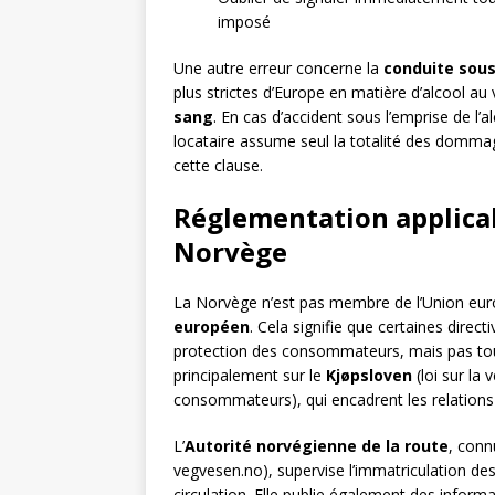
imposé
Une autre erreur concerne la
conduite sous
plus strictes d’Europe en matière d’alcool au 
sang
. En cas d’accident sous l’emprise de l’a
locataire assume seul la totalité des domma
cette clause.
Réglementation applicab
Norvège
La Norvège n’est pas membre de l’Union europ
européen
. Cela signifie que certaines dir
protection des consommateurs, mais pas tou
principalement sur le
Kjøpsloven
(loi sur la 
consommateurs), qui encadrent les relations c
L’
Autorité norvégienne de la route
, con
vegvesen.no), supervise l’immatriculation des
circulation. Elle publie également des inform