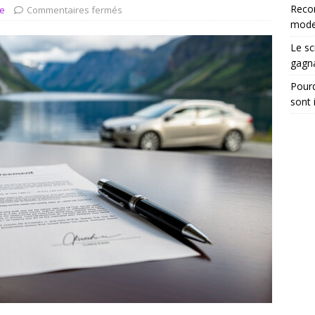
tégrer les recommandations électroniques dans vos dossiers
Reco
ue
Commentaires fermés
moder
Le sc
gagn
Pourq
sont 