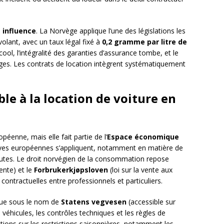
 influence
. La Norvège applique l’une des législations les
volant, avec un taux légal fixé à
0,2 gramme par litre de
lcool, l’intégralité des garanties d’assurance tombe, et le
ges. Les contrats de location intègrent systématiquement
le à la location de voiture en
éenne, mais elle fait partie de l’
Espace économique
ectives européennes s’appliquent, notamment en matière de
tes. Le droit norvégien de la consommation repose
vente) et le
Forbrukerkjøpsloven
(loi sur la vente aux
ontractuelles entre professionnels et particuliers.
nue sous le nom de
Statens vegvesen
(accessible sur
 véhicules, les contrôles techniques et les règles de
ations sur les restrictions saisonnières, notamment les