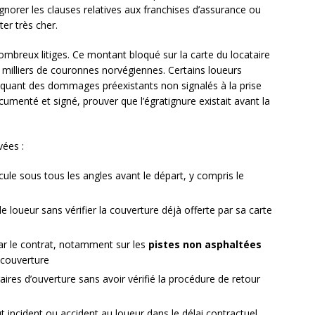
gnorer les clauses relatives aux franchises d’assurance ou
er très cher.
ombreux litiges. Ce montant bloqué sur la carte du locataire
s milliers de couronnes norvégiennes. Certains loueurs
voquant des dommages préexistants non signalés à la prise
cumenté et signé, prouver que l’égratignure existait avant la
vées :
ule sous tous les angles avant le départ, y compris le
 loueur sans vérifier la couverture déjà offerte par sa carte
ar le contrat, notamment sur les
pistes non asphaltées
 couverture
aires d’ouverture sans avoir vérifié la procédure de retour
 incident ou accident au loueur dans le délai contractuel