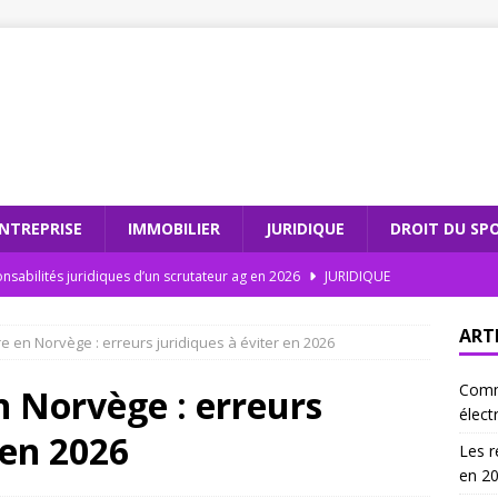
NTREPRISE
IMMOBILIER
JURIDIQUE
DROIT DU SP
nsabilités juridiques d’un scrutateur ag en 2026
JURIDIQUE
dations électroniques : comment moderniser votre cabinet
ART
re en Norvège : erreurs juridiques à éviter en 2026
Comm
teur ag et l’intégrité électorale : un duo gagnant
JURIDIQUE
n Norvège : erreurs
élect
 les recommandations électroniques sont incontournables en
 en 2026
Les r
en 2