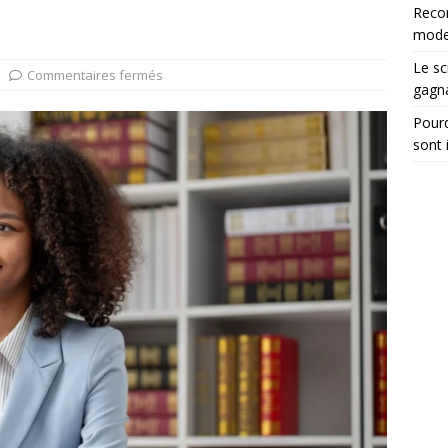
tégrer les recommandations électroniques dans vos dossiers
Reco
moder
Le sc
Commentaires fermés
gagn
Pourq
sont 