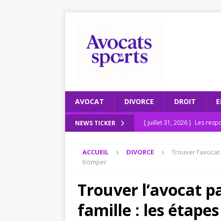
AVOCAT
DIVORCE
DROIT
E
[ juillet 31, 2026 ]
Les respo
NEWS TICKER
[ juillet 27, 2026 ]
Recomman
ACCUEIL
DIVORCE
Trouver l’avocat 
ENTREPRISE
tromper
[ juillet 23, 2026 ]
Le scruta
Trouver l’avocat pa
[ juillet 19, 2026 ]
Pourquoi
famille : les étapes
2026
JURIDIQUE