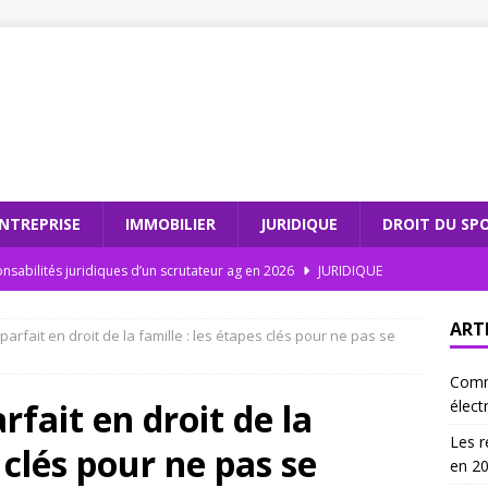
NTREPRISE
IMMOBILIER
JURIDIQUE
DROIT DU SP
nsabilités juridiques d’un scrutateur ag en 2026
JURIDIQUE
dations électroniques : comment moderniser votre cabinet
ART
parfait en droit de la famille : les étapes clés pour ne pas se
Comm
teur ag et l’intégrité électorale : un duo gagnant
JURIDIQUE
rfait en droit de la
élect
 les recommandations électroniques sont incontournables en
Les r
 clés pour ne pas se
en 2