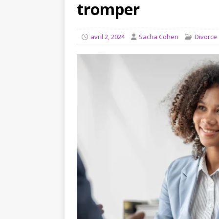
[ août 4, 2026 ]
Comment in
tromper
JURIDIQUE
avril 2, 2024
Sacha Cohen
Divorce