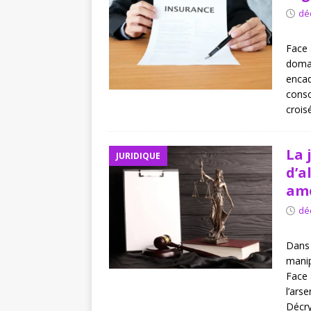
[ août 8, 2026 ]
Comment le 
dé
Face à
domai
encad
conso
crois
La 
JURIDIQUE
d’a
ame
dé
Dans 
manip
Face 
l’ars
Décr