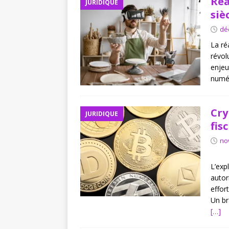
Réa
JURIDIQUE
siè
dé
La ré
révol
enjeu
numér
Cry
JURIDIQUE
fis
no
L’exp
autor
effor
Un br
[…]