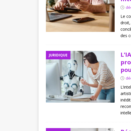
dé
Le co
droit
conci
des c
L’I
JURIDIQUE
pro
pou
dé
L’inte
artis
inédi
recon
intell