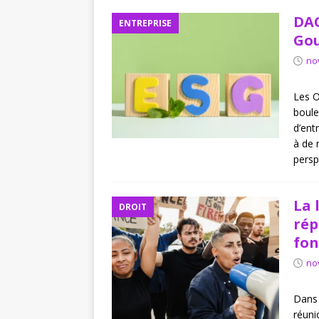
DAO
ENTREPRISE
Gou
no
Les O
boule
d’ent
à de 
persp
La 
DROIT
rép
fon
no
Dans 
réuni