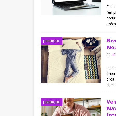
Dans 
l’emp
cœur 
préca
Riv
JURIDIQUE
Nou
dé
Dans 
émerg
droit
curse
Ven
JURIDIQUE
Nav
int