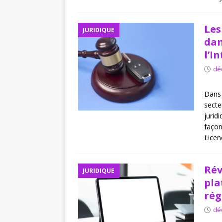
Les
JURIDIQUE
dan
l’I
dé
Dans 
secte
jurid
façon
Lice
Rév
JURIDIQUE
pla
rég
dé