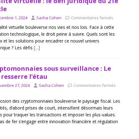
lité virtuelle : le défi juridique du 21e
cle
cembre 1, 2024
Sacha Cohen
Commentaires fermés
alité virtuelle bouleverse nos vies et nos lois. Face à cette
ution technologique, le droit peine à suivre. Quels sont les
x et les solutions pour encadrer ce nouvel univers
ique ? Les défis
[…]
ptomonnaies sous surveillance : Le
c resserre l’étau
vembre 27, 2024
Sacha Cohen
Commentaires fermés
losion des cryptomonnaies bouleverse le paysage fiscal. Les
ités, d’abord prises de court, intensifient désormais leurs
ts pour traquer les transactions et imposer les plus-values.
as de fer s’engage entre innovation financière et régulation