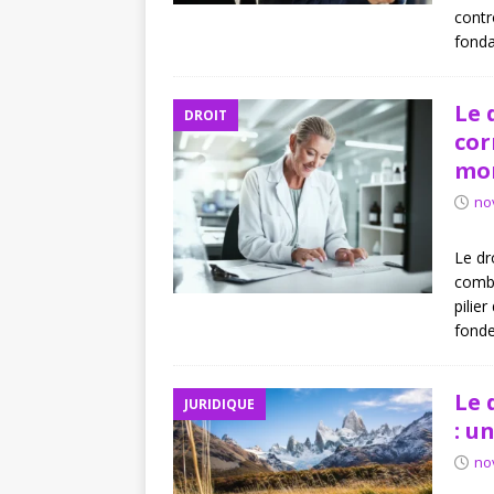
contr
fonda
Le 
DROIT
cor
mo
no
Le dr
comba
pilie
fond
Le 
JURIDIQUE
: u
no