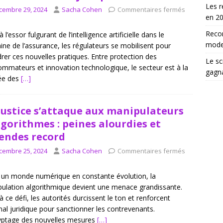
choix d’un scrutateur ag influence les élections
DROIT
Les r
cembre 29, 2024
Sacha Cohen
Commentaires fermés
en 2
Reco
 l’essor fulgurant de l’intelligence artificielle dans le
moder
ne de l’assurance, les régulateurs se mobilisent pour
rer ces nouvelles pratiques. Entre protection des
Le sc
mmateurs et innovation technologique, le secteur est à la
gagn
ée des
[…]
justice s’attaque aux manipulateurs
lgorithmes : peines alourdies et
ndes record
cembre 25, 2024
Sacha Cohen
Commentaires fermés
un monde numérique en constante évolution, la
ulation algorithmique devient une menace grandissante.
à ce défi, les autorités durcissent le ton et renforcent
enal juridique pour sanctionner les contrevenants.
yptage des nouvelles mesures
[…]